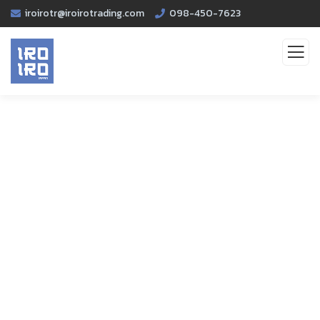
iroirotr@iroirotrading.com
098-450-7623
Portfolio
Organic food is very popular and good for health
these days.