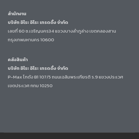
สำนักงาน
บริษัท อิโระ อิโระ เทรดดิ้ง จำกัด
เลขที่ 60 ซ.เจริญนคร34 แขวงบางลำภูล่าง เขตคลองสาน
กรุงเทพมหานคร 10600
คลังสินค้า
บริษัท อิโระ อิโระ เทรดดิ้ง จำกัด
P-Max โกดัง B1 107/5 ถนนเฉลิมพระเกียรติ ร.9 แขวงประเวศ
เขตประเวศ กทม 10250