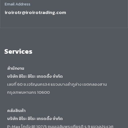
Email Address
iroirotr@iroirotrading.com
Services
สำนักงาน
บริษัท อิโระ อิโระ เทรดดิ้ง จำกัด
เลขที่ 60 ซ.เจริญนคร34 แขวงบางลำภูล่าง เขตคลองสาน
กรุงเทพมหานคร 10600
คลังสินค้า
บริษัท อิโระ อิโระ เทรดดิ้ง จำกัด
P-Max โกดัง B1 107/5 ถนนเฉลิมพระเกียรติ ร.9 แขวงประเวศ