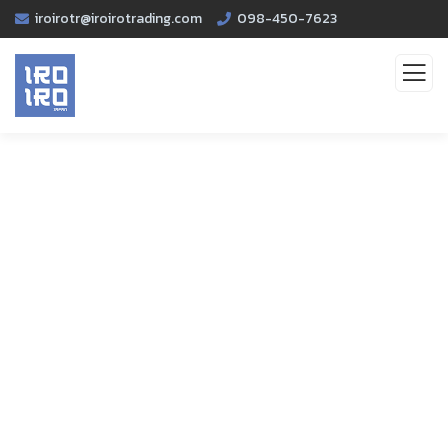
iroirotr@iroirotrading.com
098-450-7623
Service
Organic food is very popular and good for health
these days.