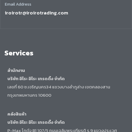
Email Address
iroirotr@iroirotrading.com
Services
สำนักงาน
บริษัท อิโระ อิโระ เทรดดิ้ง จำกัด
เลขที่ 60 ซ.เจริญนคร34 แขวงบางลำภูล่าง เขตคลองสาน
กรุงเทพมหานคร 10600
คลังสินค้า
บริษัท อิโระ อิโระ เทรดดิ้ง จำกัด
P-Max โกดัง B1 107/5 ถนนเฉลิมพระเกียรติ ร.9 แขวงประเวศ