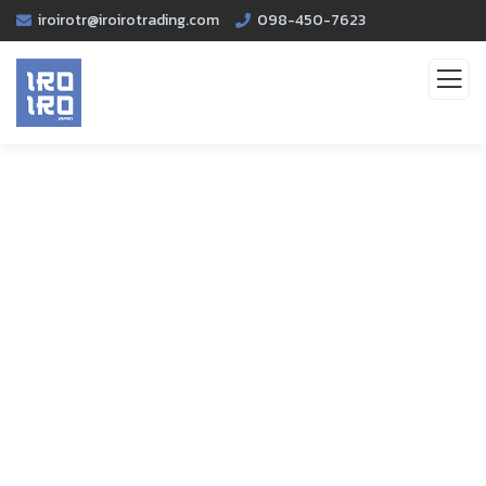
iroirotr@iroirotrading.com
098-450-7623
Service
Organic food is very popular and good for health
these days.