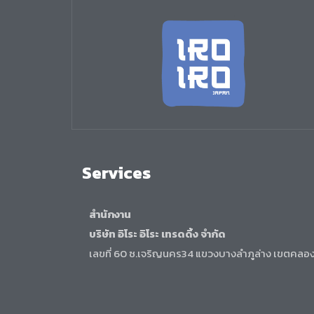
Services
สำนักงาน
บริษัท อิโระ อิโระ เทรดดิ้ง จำกัด
เลขที่ 60 ซ.เจริญนคร34 แขวงบางลำภูล่าง เขตคล