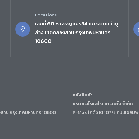
Locations
เลขที่ 60 ซ.เจริญนคร34 แขวงบางลำภู
ล่าง เขตคลองสาน กรุงเทพมหานคร
10600
คลังสินค้า
บริษัท อิโระ อิโระ เทรดดิ้ง จำกัด
องสาน กรุงเทพมหานคร 10600
P-Max โกดัง B1 107/5 ถนนเฉลิมพ